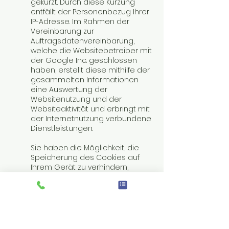
gekürzt. Durch diese Kürzung
entfällt der Personenbezug Ihrer
IP-Adresse. Im Rahmen der
Vereinbarung zur
Auftragsdatenvereinbarung,
welche die Websitebetreiber mit
der Google Inc. geschlossen
haben, erstellt diese mithilfe der
gesammelten Informationen
eine Auswertung der
Websitenutzung und der
Websiteaktivität und erbringt mit
der Internetnutzung verbundene
Dienstleistungen.
Sie haben die Möglichkeit, die
Speicherung des Cookies auf
Ihrem Gerät zu verhindern,
indem Sie in Ihrem Browser
entsprechende Einstellungen
vornehmen. Es ist nicht
gewährleistet, dass Sie auf alle
Funktionen dieser Website ohne
Einschränkungen zugreifen