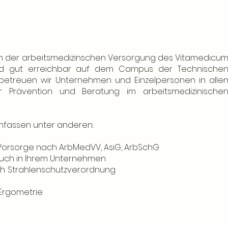
 in der arbeitsmedizinschen Versorgung des Vitamedicu
und gut erreichbar auf dem Campus der Technische
 betreuen wir Unternehmen und Einzelpersonen in alle
r Prävention und Beratung im arbeitsmedizinische
mfassen unter anderen:
 Vorsorge nach ArbMedVV, AsiG, ArbSchG
uch in Ihrem Unternehmen
gen nach Strahlenschutzverordnun
 Ergometrie