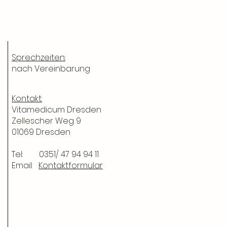
m
Sprechzeiten:
n
nach Vereinbarung
n
n
Kontakt:
Vitamedicum Dresden
Zellescher Weg 9
01069 Dresden
Tel: 0351/ 47 94 94 11
Email:
Kontaktformular
g