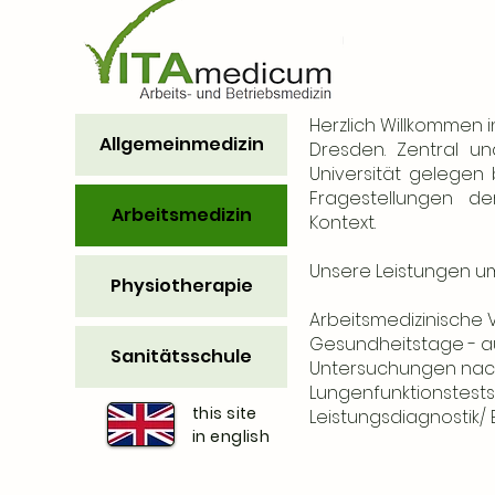
Herzlich Willkommen
Allgemeinmedizin
Dresden. Zentral 
Universität gelegen
Fragestellungen de
Arbeitsmedizin
Kontext.
Unsere Leistungen u
Physiotherapie
Arbeitsmedizinische
Gesundheitstage - a
Sanitätsschule
Untersuchun
Lungenfunktionstests
this site
Leistungsdiagnostik/
in english