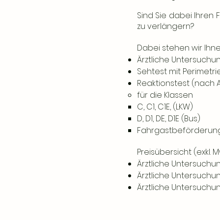
Sind Sie dabei Ihren 
zu verlängern?
Dabei stehen wir Ihn
Ärztliche Untersuchun
Sehtest mit Perimetri
Reaktionstest (nach A
für die Klassen
C, C1, C1E, (LKW)
D, D1, DE, D1E (Bus)
Fahrgastbeförderung 
Preisübersicht (exkl. M
Ärztliche Untersuchu
Ärztliche Untersuchun
Ärztliche Untersuchun