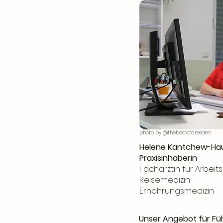
photo by @thebestofdresden
Helene Kantchew-Hau
Praxisinhaberin
Fachärztin für Arbeit
Reisemedizin
Ernährungsmedizin
Unser Angebot für F